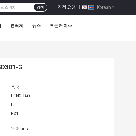
견적 요청
|
Korean
검색
리
연락처
뉴스
모든 케이스
D301-G
중국
HENGHAO
UL
H31
1000pcs