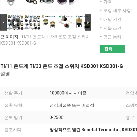
가격:
포장 세부 사항:
배달 시간:
지불 조건:
큰 이미지 :
TI/11 온도계 TI/33 온도 조절 스위치
공급 능력:
KSD301 KSD301-G
접촉
TI/11 온도계 TI/33 온도 조절 스위치 KSD301 KSD301-G
설명
생활 주기:
100000이지 사이클
전압 &
접촉 유형:
정상폐접속 또는 비접점
스위치
온도 범위:
0-250C
경우:
강조하다:
정상적으로 열린 Bimetal Termostat
,
KSD30