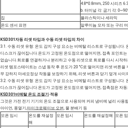
4.8*0.8mm, 250 시리즈 6.
b. 터미널 각: 굽기 각: 0~9
집
플라스틱이나 세라믹
온도 센서 표면
알루미늄 모자 또는 구리 
K
SD301
자동 리셋 타입과 수동 리셋 타입의 차이
3.1. 수동 리셋 유형: 온도 감지 구성 요소는 비메탈 리스트로 구성됩니다
디스크가 끊어집니다.온도가 고정된 온도점으로 떨어지면, 접촉 포인트는 
없습니다.회로를 연결하거나 분리하고 수동 리셋으로 회로를 다시 시작하는 목
리셋 템포스테이트는 스냅 동작 후 온도가 20 °C로 떨어지면 리셋 버튼을 누르
무 강하지 마세요정상 작동을 보장하기 위해, 리셋 버튼과 닫기 덮개 사이의 
3.2. 수동 리셋 유형: 온도 감지 구성 요소는 비메탈 리스트로 구성됩니다
디스크가 끊어집니다.온도가 고정된 온도점으로 떨어지면, 접촉점은 자동
KSD301
비메탈 온도 조절기
∙
적용
그것은 가전 전기 기기의 온도 조절으로 사용되며 커피 냄비에 널리 사용
아이언, 풍열기,
마이크로웨이브 오븐
, 물 분배기 등
오픈 임시
온도를 재설정
오픈 임시
온도를 재설정해
오픈 
해