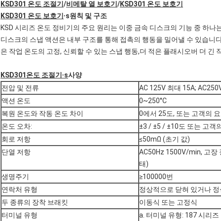
KSD301 온도 조절기
/
비메탈 열 보호기
/
KSD301 온도 보호기
KSD301 온도 보호기
∙
s
원칙 및 구조
KSD 시리즈 온도 정비기의 주요 원리는 이중 금속 디스크의 기능 중 하나
디스크의 스냅 액션은 내부 구조를 통해 접촉의 행동을 밀어낼 수 있습니다,
은 작업 온도의 고정, 신뢰할 수 있는 스냅 행동,더 적은 플래시오버 더 긴 
KSD301
온도 조절기
∙
s
사양
전압 및 전류
AC 125V 최대 15A; AC250
액션 온도
0~250°C
복원 온도와 작동 온도 차이
0에서 25도, 또는 고객의 
온도 오차:
±3 / ±5 / ±10도 또는 
회로 저항
≤50mΩ (초기 값)
단열 저항
AC50Hz 1500V/min, 
태)
생명주기
≥100000번
연락처 유형
정상적으로 닫혀 있거나 
두 종류의 장착 브래킷
이동식 또는 고정식
터미널 유형
a. 터미널 유형: 187 시리즈 