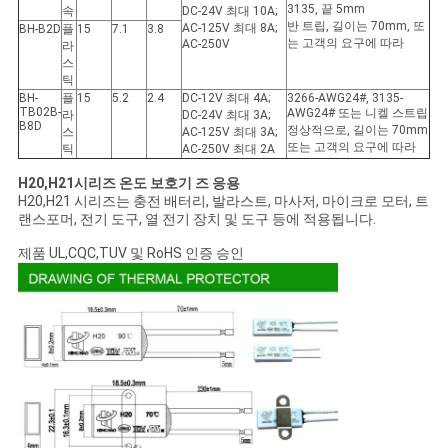
3135, 끝 5mm
속
DC-24V 최대 10A;
반 트립, 길이는 70mm, 또
AC-125V 최대 8A;
BH-B2D
플
15
7.1
3.8
는 고객의 요구에 따라
AC-250V
라
스
틱
BH-
플
15
5.2
2.4
DC-12V 최대 4A;
3266-AWG24#, 3135-
TB02B-
AWG24# 또는 니켈 스트립
라
DC-24V 최대 3A;
B8D
정상적으로, 길이는 70mm
스
AC-125V 최대 3A;
또는 고객의 요구에 따라
틱
AC-250V 최대 2A
H20,H21
시리즈 온도 보호기 즈 응용
H20,H21 시리즈는 충전 배터리, 발라스트, 마사저, 마이크로 모터, 트
랜스포머, 전기 도구, 열 전기 장치 및 도구 등에 적용됩니다.
제품 UL,CQC,TUV 및 RoHS 인증 승인