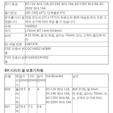
전기 등급
DC-12V 최대 12A; DC-24V 최대 10A; AC-125V 최대 8A; AC-
케
250V 최대 16A
열기온도
(30~150) ±5°C, 단계별로 5°C
이
온도를 다시 설
작업 온도의 2/3 ± 15°C의 허용도와 함께 재설정 온도 또한 고
정합니다.
객의 요구에 따라 제공 될 수 있습니다.
수명
10000번
스
크기
L15mm W7.1mm H3.8mm
납선
# 22 3266, 끝 반 트립, 길이는 70mm, 또는 고객의 필요에 따
라
UL 파일 번호
E487478
사
CQC 인증서 번
CQC16002142880
호
이
TUV 인증서 번
B160592241002
호
트
BH 시리즈 열 보호기
차원
맵
모델
케
길이
너비
높이
Vol.&Current
납선
((mm)
((mm)
((mm)
이
스
H20
플
18.5
8
4
DC-12V 최대 12A;
#20 3135, 끝 5mm
PRIVACY
라
DC-24V 최대 10A;
반 트립, 길이는 70mm, 또
스
AC-125V 최대 8A;
는 고객의 요구에 따라
POLICY
틱
AC-250V 최대 10A
H21
금
18.5
7.3
3.8
속