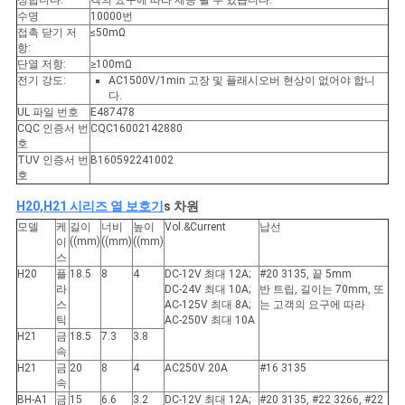
정합니다.
객의 요구에 따라 제공 될 수 있습니다.
수명
10000번
접촉 닫기 저
≤50mΩ
항:
단열 저항:
≥100mΩ
전기 강도:
AC1500V/1min 고장 및 플래시오버 현상이 없어야 합니
다.
UL 파일 번호
E487478
CQC 인증서 번
CQC16002142880
호
TUV 인증서 번
B160592241002
호
H20,H21 시리즈 열 보호기
s 차원
모델
케
길이
너비
높이
Vol.&Current
납선
((mm)
((mm)
((mm)
이
스
H20
플
18.5
8
4
DC-12V 최대 12A;
#20 3135, 끝 5mm
라
DC-24V 최대 10A;
반 트립, 길이는 70mm, 또
스
AC-125V 최대 8A;
는 고객의 요구에 따라
틱
AC-250V 최대 10A
H21
금
18.5
7.3
3.8
속
H21
금
20
8
4
AC250V 20A
#16 3135
속
BH-A1
금
15
6.6
3.2
DC-12V 최대 12A;
#20 3135, #22 3266, #22