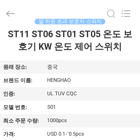
©
2018
-
2026
Dongguan
열 하중 초과 보호자 스위치
Heng
Hao
ST11 ST06 ST01 ST05 온도 보
홈
Electric
Co.,
Ltd.
호기 KW 온도 제어 스위치
All
Rights
Reserved.
제
품
원래 장소:
중국
소
HENGHAO
브랜드 이름:
개
UL TUV CQC
인증:
S01
모델 번호:
VR
1000pcs
최소 주문 수량:
쇼
USD 0.1-`0.5pcs
가격: