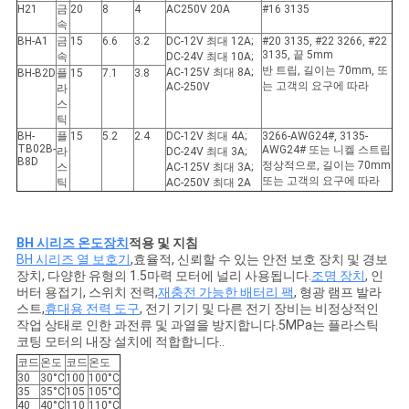
H21
금
20
8
4
AC250V 20A
#16 3135
속
BH-A1
금
15
6.6
3.2
DC-12V 최대 12A;
#20 3135, #22 3266, #22
3135, 끝 5mm
속
DC-24V 최대 10A;
반 트립, 길이는 70mm, 또
AC-125V 최대 8A;
BH-B2D
플
15
7.1
3.8
는 고객의 요구에 따라
AC-250V
라
스
틱
BH-
플
15
5.2
2.4
DC-12V 최대 4A;
3266-AWG24#, 3135-
TB02B-
AWG24# 또는 니켈 스트립
라
DC-24V 최대 3A;
B8D
정상적으로, 길이는 70mm
스
AC-125V 최대 3A;
또는 고객의 요구에 따라
틱
AC-250V 최대 2A
BH 시리즈 온도장치
적용 및 지침
BH 시리즈 열 보호기
,효율적, 신뢰할 수 있는 안전 보호 장치 및 경보
장치, 다양한 유형의 1.5마력 모터에 널리 사용됩니다.
조명 장치
, 인
버터 용접기, 스위치 전력,
재충전 가능한 배터리 팩
, 형광 램프 발라
스트,
휴대용 전력 도구
, 전기 기기 및 다른 전기 장비는 비정상적인
작업 상태로 인한 과전류 및 과열을 방지합니다.5MPa는 플라스틱
코팅 모터의 내장 설치에 적합합니다..
코드
온도
코드
온도
30
30°C
100
100°C
35
35°C
105
105°C
40
40°C
110
110°C