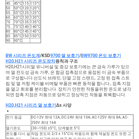
45
45°C
115
115°C
50
50°C
120
120°C
55
55°C
125
125°C
60
60°C
130
130°C
70
70°C
135
135°C
75
75°C
140
140°C
80
80°C
145
145°C
85
85°C
150
150°C
90
90°C
BW 시리즈 온도계
/
KSD
9700 열 보호기
/
BW9700 온도 보호기
H20,H21 시리즈 온도장치
원칙과 구조
H20,H21시리얼 유니버설 및 증강 보호기에는 큰 금속 가루가 있으
며 열 전도성 금속 가루, 은 합금 접촉점으로 용접된 이 금속 부품으
로 구성됩니다.선도식 브래킷, 단열 고정 스탠드, 고정 된 접촉 스트
립 및 열 저항 케이블.비메탈 부품은 빠른 동작을 합니다., 접촉 지점
을 열고 회로를 분리합니다. 장치가 안전한 작동을위한 온도로 냉각
되면 접촉 지점은 자동으로 닫히고 정상적인 작동을 회복합니다.
H20,H21 시리즈 열 보호기
∆s 사양
전기 등급
DC-12V 최대 12A; DC-24V 최대 10A; AC-125V 최대 8A; AC-
250V 최대 16A
열기온도
(30~150) ±5°C, 단계별로 5°C
온도를 다시 설
작업 온도의 2/3 ± 15°C의 허용도와 함께 재설정 온도 또한 고