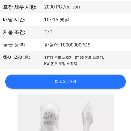
회
2000 PC /carton
포장 세부 사항:
사
배달 시간:
10~15 평일
소
T/T
지불 조건:
개
공급 능력:
한달에 10000000PCS
,
,
하이 라이트:
ST11 온도 보호기
ST05 온도 보호기
공
KW 온도 조절 스위치
장
최고의 가격
투
어
품
질