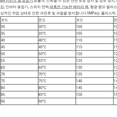
BH 시리즈 열 보호기
,효율적, 신뢰할 수 있는 안전 보호 장치 및 경보 장치
치
, 인버터 용접기, 스위치 전력,
재충전 가능한 배터리 팩
, 형광 램프 발라스
상적인 작업 상태로 인한 과전류 및 과열을 방지합니다.5MPa는 플라스틱 
코드
온도
코드
30
30°C
100
1
35
35°C
105
1
40
40°C
110
1
45
45°C
115
1
50
50°C
120
1
55
55°C
125
1
60
60°C
130
1
70
70°C
135
1
75
75°C
140
1
80
80°C
145
1
85
85°C
150
1
90
90°C