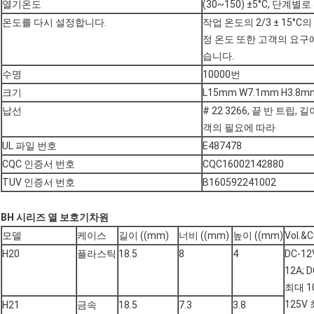
열기온도
(30~150) ±5°C, 단계별로 
온도를 다시 설정합니다.
작업 온도의 2/3 ± 15°
정 온도 또한 고객의 요구에
습니다.
수명
10000번
크기
L15mm W7.1mm H3.8m
납선
# 22 3266, 끝 반 트립, 
객의 필요에 따라
UL 파일 번호
E487478
CQC 인증서 번호
CQC16002142880
TUV 인증서 번호
B160592241002
BH 시리즈 열 보호기
차원
모델
케이스
길이 ((mm)
너비 ((mm)
높이 ((mm)
Vol.&C
H20
플라스틱
18.5
8
4
DC-1
12A; 
최대 10
125V 
H21
금속
18.5
7.3
3.8