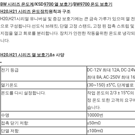
BW 시리즈 온도계
/
KSD
9700 열 보호기
/
BW9700 온도 보호기
H20,H21 시리즈 온도장치
원칙과 구조
H20,H21시리얼 유니버설 및 증강 보호기에는 큰 금속 가루가 있으며 열 
으로 구성됩니다.선도식 브래킷, 단열 고정 스탠드, 고정 된 접촉 스트립 및
지점을 열고 회로를 분리합니다. 장치가 안전한 작동을위한 온도로 냉각되
니다.
H20,H21 시리즈 열 보호기
∆s 사양
전기 등급
DC-12V 최대 12A; DC-24
최대 8A; AC-250V 최대 1
열기온도
(30~150) ±5°C, 단계별로 
온도를 다시 설정합니다.
작업 온도의 2/3 ± 15°
정 온도 또한 고객의 요구에
습니다.
수명
10000번
접촉 닫기 저항:
≤50mΩ
단열 저항:
≥100mΩ