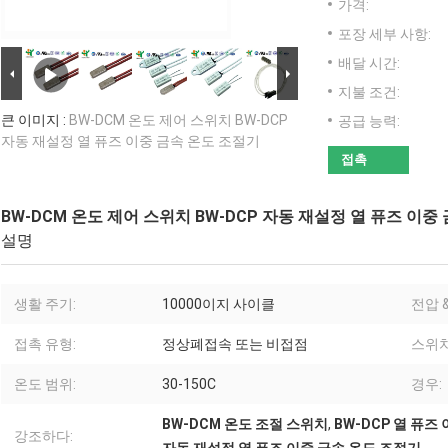
가격:
포장 세부 사항:
배달 시간:
지불 조건:
큰 이미지 :
BW-DCM 온도 제어 스위치 BW-DCP
공급 능력:
자동 재설정 열 퓨즈 이중 금속 온도 조절기
접촉
BW-DCM 온도 제어 스위치 BW-DCP 자동 재설정 열 퓨즈 이중
설명
생활 주기:
10000이지 사이클
전압 &
접촉 유형:
정상폐접속 또는 비접점
스위치
온도 범위:
30-150C
경우:
BW-DCM 온도 조절 스위치
,
BW-DCP 열 퓨즈
강조하다: