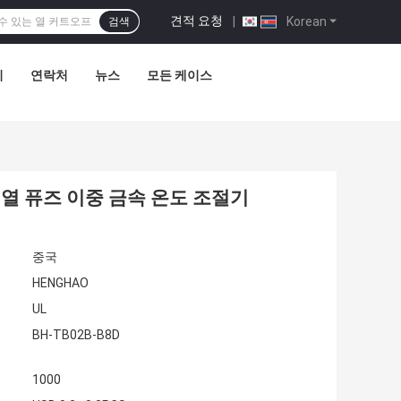
견적 요청
|
Korean
검색
리
연락처
뉴스
모든 케이스
정 열 퓨즈 이중 금속 온도 조절기
중국
HENGHAO
UL
BH-TB02B-B8D
1000