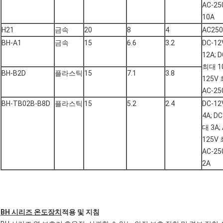
AC-2
10A
H21
금속
20
8
4
AC250
BH-A1
금속
15
6.6
3.2
DC-1
12A; 
최대 10
BH-B2D
플라스틱
15
7.1
3.8
125V 
AC-25
BH-TB02B-B8D
플라스틱
15
5.2
2.4
DC-1
4A; D
대 3A; 
125V 
AC-2
2A
BH 시리즈 온도장치
적용 및 지침