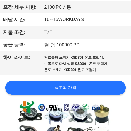
회
포장 세부 사항:
2100 PC / 통
사
10~15WORKDAYS
배달 시간:
소
T/T
지불 조건:
개
공급 능력:
달 당 100000 PC
,
하이 라이트:
컨트롤러 스위치 KSD301 온도 조절기
공
,
수동으로 다시 설정 KSD301 온도 조절기
온도 보호기 KSD301 온도 조절기
장
투
최고의 가격
어
품
질