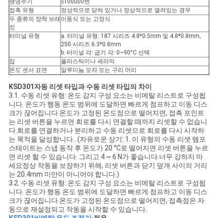
생명주기
≥100000번
접촉 유형
정상적으로 닫혀 있거나 정상적으로 열려있는 경우
두 종류의 장착 브래
이동식 또는 고정식
킷
터미널 유형
a. 터미널 유형: 187 시리즈 4.8*0.5mm 및 4.8*0.8mm,
250 시리즈 6.3*0.8mm
b. 터미널 각: 굽기 각: 0~90°C 선택
집
플라스틱이나 세라믹
온도 센서 표면
알루미늄 모자 또는 구리 머리
K
SD301
자동 리셋 타입과 수동 리셋 타입의 차이
3.1. 수동 리셋 유형: 온도 감지 구성 요소는 비메탈 리스트로 구성됩
니다. 온도가 행동 온도 범위에 도달하면 빠르게 점프하고 이동 디스
크가 끊어집니다.온도가 고정된 온도점으로 떨어지면, 접촉 포인트
는 리셋 버튼을 누르면 회로를 다시 연결할 때까지 리셋할 수 없습니
다.회로를 연결하거나 분리하고 수동 리셋으로 회로를 다시 시작하
는 목적을 달성합니다.. (자유로운 상기: 1. 이 유형의 수동 리셋 템포
스테이트는 스냅 동작 후 온도가 20 °C로 떨어지면 리셋 버튼을 누르
면 리셋 할 수 있습니다. 그리고 4 ~ 6 N가 좋습니다.너무 강하지 마
세요정상 작동을 보장하기 위해, 리셋 버튼과 닫기 덮개 사이의 거리
는 20.4mm 미만이 아니어야 합니다.)
3.2. 수동 리셋 유형: 온도 감지 구성 요소는 비메탈 리스트로 구성됩
니다. 온도가 행동 온도 범위에 도달하면 빠르게 점프하고 이동 디스
크가 끊어집니다.온도가 고정된 온도점으로 떨어지면, 접촉점은 자
동으로 재설정되고 작동을 시작할 수 있습니다.