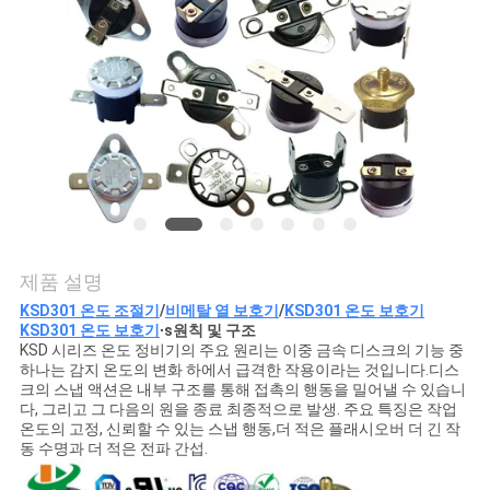
관
리
연
락
처
제품 설명
KSD301 온도 조절기
/
비메탈 열 보호기
/
KSD301 온도 보호기
뉴
KSD301 온도 보호기
∙
s
원칙 및 구조
KSD 시리즈 온도 정비기의 주요 원리는 이중 금속 디스크의 기능 중
스
하나는 감지 온도의 변화 하에서 급격한 작용이라는 것입니다.디스
크의 스냅 액션은 내부 구조를 통해 접촉의 행동을 밀어낼 수 있습니
다, 그리고 그 다음의 원을 종료 최종적으로 발생. 주요 특징은 작업
온도의 고정, 신뢰할 수 있는 스냅 행동,더 적은 플래시오버 더 긴 작
모
동 수명과 더 적은 전파 간섭.
든