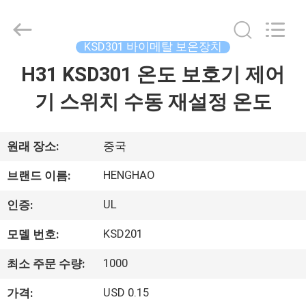
©
2018
-
2026
Dongguan
KSD301 바이메탈 보온장치
Heng
Hao
H31 KSD301 온도 보호기 제어
홈
Electric
Co.,
Ltd.
기 스위치 수동 재설정 온도
All
Rights
Reserved.
제
품
원래 장소:
중국
소
HENGHAO
브랜드 이름:
개
UL
인증:
KSD201
모델 번호:
VR
1000
최소 주문 수량:
쇼
USD 0.15
가격: