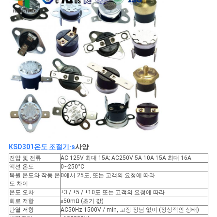
케
이
스
사
이
트
맵
KSD301
온도 조절기
∙
s
사양
전압 및 전류
AC 125V 최대 15A; AC250V 5A 10A 15A 최대 16A
액션 온도
0~250°C
복원 온도와 작동 온
0에서 25도, 또는 고객의 요청에 따라.
PRIVACY
도 차이
온도 오차:
±3 / ±5 / ±10도 또는 고객의 요청에 따라
POLICY
회로 저항
≤50mΩ (초기 값)
단열 저항
AC50Hz 1500V / min, 고장 장님 없이 (정상적인 상태)