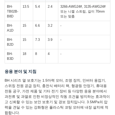
BH-
13.5
5.4
2.4
3266-AWG24#, 3135-AWG24#
TB02B-
또는 니켈 스트립, 길이 70mm
B8D
또는 맞춤
BH-
15
6.6
3.2
-
A1D
BH-
15
7.3
3.9
-
B2D
BH-
18
8
4
-
B3D
응용 분야 및 지침
BH 시리즈 열 보호기는 1.5마력 모터, 조명 장치, 인버터 용접기,
스위칭 전원 공급 장치, 충전식 배터리 팩, 형광등 안정기, 휴대용
전동 공구, 가전 제품 및 기타 전기 장비 등 다양한 응용 분야에서
과전류 및 과열로 인한 비정상적인 작동 조건을 방지하는 효과적이
고 신뢰할 수 있는 보안 보호기 및 경보 장치입니다. 3.5MPa의 압
력을 견딜 수 있는 강화형은 플라스틱 코팅 모터에 내장 설치에 적
합합니다.