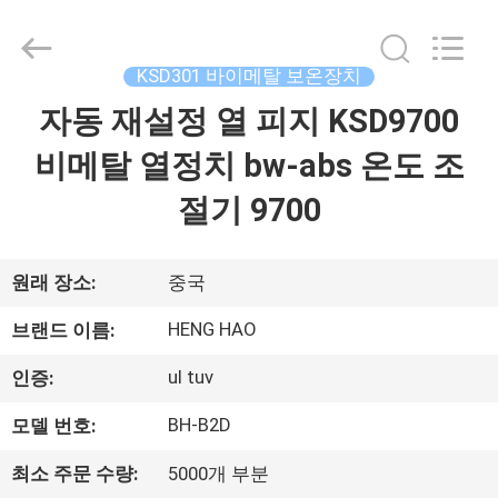
©
2018
-
2026
Dongguan
KSD301 바이메탈 보온장치
Heng
Hao
자동 재설정 열 피지 KSD9700
홈
Electric
Co.,
Ltd.
비메탈 열정치 bw-abs 온도 조
All
Rights
Reserved.
제
절기 9700
품
소
원래 장소:
중국
개
HENG HAO
브랜드 이름:
ul tuv
인증:
VR
BH-B2D
모델 번호:
쇼
최소 주문 수량:
5000개 부분