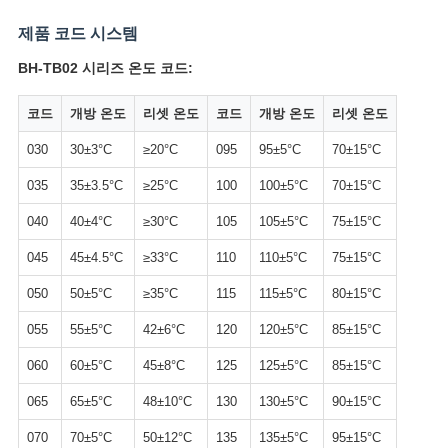
제품 코드 시스템
BH-TB02 시리즈 온도 코드:
코드
개방 온도
리셋 온도
코드
개방 온도
리셋 온도
030
30±3°C
≥20°C
095
95±5°C
70±15°C
035
35±3.5°C
≥25°C
100
100±5°C
70±15°C
040
40±4°C
≥30°C
105
105±5°C
75±15°C
045
45±4.5°C
≥33°C
110
110±5°C
75±15°C
050
50±5°C
≥35°C
115
115±5°C
80±15°C
055
55±5°C
42±6°C
120
120±5°C
85±15°C
060
60±5°C
45±8°C
125
125±5°C
85±15°C
065
65±5°C
48±10°C
130
130±5°C
90±15°C
070
70±5°C
50±12°C
135
135±5°C
95±15°C