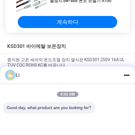
열정치 bw-abs 온도 조절기 9700
계속하다
KSD301 바이메탈 보온장치
중지된 고온 세라믹 온도조절 장치 열식은 KSD301 250V 16A UL
TUV CQC ROHS KC를 바꿉니다
Li
바이메탈 디스크 스냅 액션 서모, 저온 제한된 제어 스위치 H31
250V 10 13C
6:41 AM
황급한 활동 유형 KSD301 두금속 보온장치 AC 125V 250V 힘은
평가했습니다
Good day, what product are you looking for?
모든