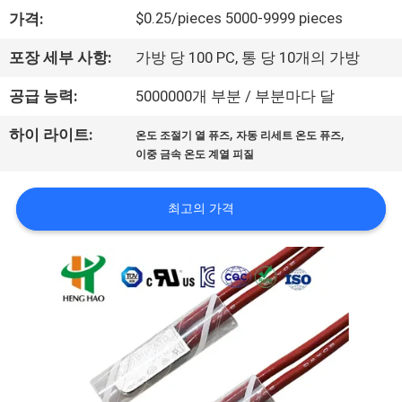
회
$0.25/pieces 5000-9999 pieces
가격:
사
포장 세부 사항:
가방 당 100 PC, 통 당 10개의 가방
소
공급 능력:
5000000개 부분 / 부분마다 달
개
,
,
하이 라이트:
온도 조절기 열 퓨즈
자동 리세트 온도 퓨즈
이중 금속 온도 계열 피질
공
최고의 가격
장
투
어
품
질