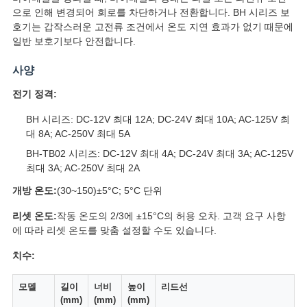
으로 인해 변경되어 회로를 차단하거나 전환합니다. BH 시리즈 보
케
호기는 갑작스러운 고전류 조건에서 온도 지연 효과가 없기 때문에
일반 보호기보다 안전합니다.
이
사양
스
전기 정격:
BH 시리즈: DC-12V 최대 12A; DC-24V 최대 10A; AC-125V 최
SITEMAP
대 8A; AC-250V 최대 5A
BH-TB02 시리즈: DC-12V 최대 4A; DC-24V 최대 3A; AC-125V
PRIVACY
최대 3A; AC-250V 최대 2A
POLICY
개방 온도:
(30~150)±5°C; 5°C 단위
리셋 온도:
작동 온도의 2/3에 ±15°C의 허용 오차. 고객 요구 사항
에 따라 리셋 온도를 맞춤 설정할 수도 있습니다.
치수:
모델
길이
너비
높이
리드선
(mm)
(mm)
(mm)