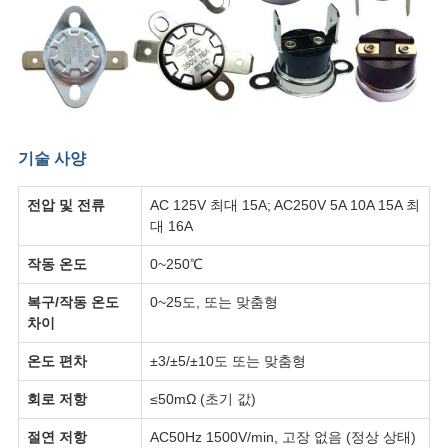
기술 사양
전압 및 전류
AC 125V 최대 15A; AC250V 5A 10A 15A 최
대 16A
작동 온도
0~250℃
복구/작동 온도
0~25도, 또는 맞춤형
차이
온도 편차
±3/±5/±10도 또는 맞춤형
회로 저항
≤50mΩ (초기 값)
절연 저항
AC50Hz 1500V/min, 고장 없음 (정상 상태)