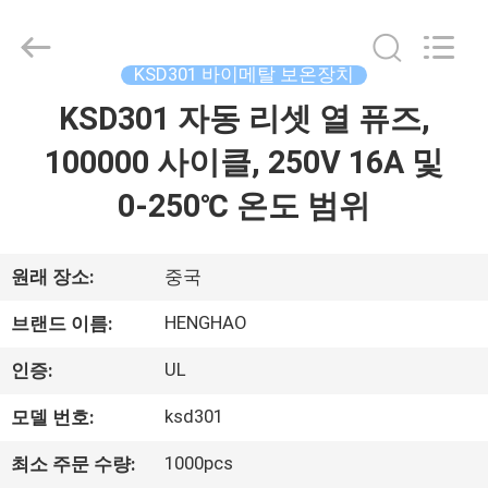
©
2018
-
2026
Dongguan
KSD301 바이메탈 보온장치
Heng
Hao
KSD301 자동 리셋 열 퓨즈,
홈
Electric
Co.,
Ltd.
100000 사이클, 250V 16A 및
All
Rights
Reserved.
제
0-250℃ 온도 범위
품
소
원래 장소:
중국
개
HENGHAO
브랜드 이름:
UL
인증:
VR
ksd301
모델 번호:
쇼
1000pcs
최소 주문 수량: