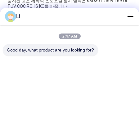
중지된 고온 세라믹 온도조절 장치 열식은 KSD301 250V 16A UL
TUV CQC ROHS KC를 바꿉니다
Li
바이메탈 디스크 스냅 액션 서모, 저온 제한된 제어 스위치 H31
250V 10 13C
2:47 AM
황급한 활동 유형 KSD301 두금속 보온장치 AC 125V 250V 힘은
평가했습니다
Good day, what product are you looking for?
모든
KSD 바이메탈 보온장
KSD301 바이메탈 보
치
온장치
단열 보호 스위치
KSD302 보온장치
증권예탁원 열 스위
NTC 서미스터 온도 
치
감지기
17AM 열 보호자
열 커트오프 스위치