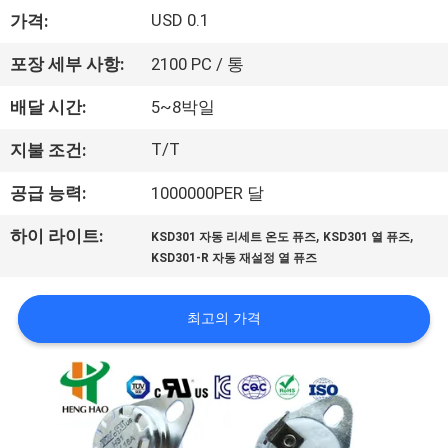
회
USD 0.1
가격:
사
포장 세부 사항:
2100 PC / 통
소
배달 시간:
5~8박일
개
T/T
지불 조건:
공급 능력:
1000000PER 달
공
,
,
하이 라이트:
KSD301 자동 리세트 온도 퓨즈
KSD301 열 퓨즈
장
KSD301-R 자동 재설정 열 퓨즈
투
최고의 가격
어
품
질