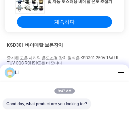
및 자동 토스터용 비메탈 온도 조절기
계속하다
KSD301 바이메탈 보온장치
중지된 고온 세라믹 온도조절 장치 열식은 KSD301 250V 16A UL
TUV CQC ROHS KC를 바꿉니다
Li
바이메탈 디스크 스냅 액션 서모, 저온 제한된 제어 스위치 H31
250V 10 13C
9:47 AM
황급한 활동 유형 KSD301 두금속 보온장치 AC 125V 250V 힘은
평가했습니다
Good day, what product are you looking for?
모든