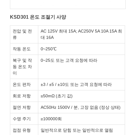
KSD301 온도 조절기 사양
전압 및 전
AC 125V 최대 15A; AC250V 5A 10A 15A 최
류
대 16A
작동 온도
0~250℃
복구 및 작
0~25도 또는 고객 요청에 따라
동 온도 차
이
온도 편차
±3 / ±5 / ±10도 또는 고객 요청에 따라
회로 저항
≤50mΩ (초기 값)
절연 저항
AC50Hz 1500V / 분, 고장 없음 (정상 상태)
수명 주기
≥100000회
접점 유형
일반적으로 닫힘 또는 일반적으로 열림