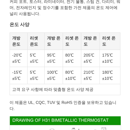
커피 포트, 토스터, 라미네이터, 전기 물통, 스팀 건, 다리미, 워
머, 전자레인지 및 정수기를 포함한 가전 제품의 온도 제어에
널리 사용됩니다.
온도 사양
개방
리셋
개방 온
리셋 온
개방 온
리셋 온
온도
온도
도
도
도
도
-20℃
5℃
95℃
80℃
205℃
175℃
±5℃
±5℃
±5℃
±5℃
±5℃
±10℃
-15℃
5℃
100℃
80℃
210℃
180℃
±5℃
±5℃
±5℃
±10℃
±5℃
±10℃
고객 요구 사항에 따라 맞춤형 온도 사양 제공
이 제품은 UL, CQC, TUV 및 RoHS 인증을 보유하고 있습니
다.