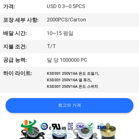
회
USD 0.3~0.5PCS
가격:
사
2000PCS/Carton
포장 세부 사항:
소
배달 시간:
10~15 평일
개
T/T
지불 조건:
공급 능력:
달 당 1000000 PC
공
,
하이 라이트:
KSD301 250V16A 온도 조절기
장
,
KSD301 250V16A 열 퓨즈
KSD301 250V16A 온도 스위치
투
어
최고의 가격
품
질