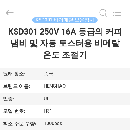
©
2018
-
2026
Dongguan
KSD301 바이메탈 보온장치
Heng
Hao
KSD301 250V 16A 등급의 커피
홈
Electric
Co.,
Ltd.
냄비 및 자동 토스터용 비메탈
All
Rights
Reserved.
제
온도 조절기
품
소
원래 장소:
중국
개
HENGHAO
브랜드 이름:
UL
인증:
VR
H31
모델 번호:
쇼
1000pcs
최소 주문 수량: