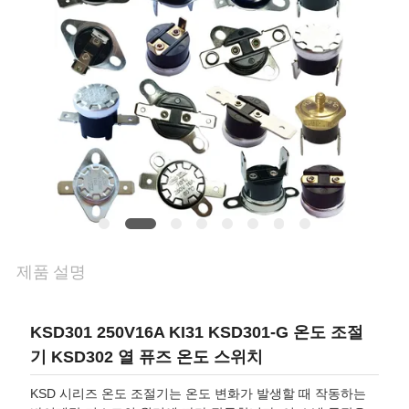
관
리
연
락
처
뉴
제품 설명
스
KSD301 250V16A KI31 KSD301-G 온도 조절
기 KSD302 열 퓨즈 온도 스위치
모
KSD 시리즈 온도 조절기는 온도 변화가 발생할 때 작동하는
든